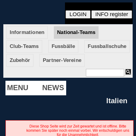
Informationen
National-Teams
Club-Teams
Fussbälle
Fussballschuhe
Zubehör
Partner-Vereine
MENU
NEWS
Italien
Diese Shop Seite wird zur Zeit gewartet und ist offline. Bitte
kommen Sie später noch einmal vorbei. Wir entschuldigen uns
für die Unannehmlichkeit.