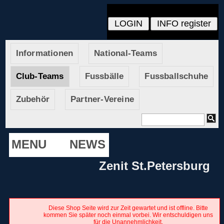
Informationen
National-Teams
Club-Teams
Fussbälle
Fussballschuhe
Zubehör
Partner-Vereine
MENU
NEWS
Zenit St.Petersburg
Diese Shop Seite wird zur Zeit gewartet und ist offline. Bitte
kommen Sie später noch einmal vorbei. Wir entschuldigen uns
für die Unannehmlichkeit.