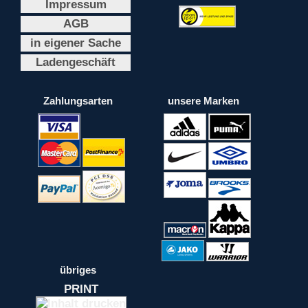
Impressum
AGB
in eigener Sache
Ladengeschäft
Zahlungsarten
unsere Marken
übriges
PRINT