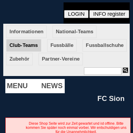
Informationen
National-Teams
Club-Teams
Fussbälle
Fussballschuhe
Zubehör
Partner-Vereine
MENU
NEWS
FC Sion
Diese Shop Seite wird zur Zeit gewartet und ist offline. Bitte
kommen Sie später noch einmal vorbei. Wir entschuldigen uns
für die Unannehmlichkeit.