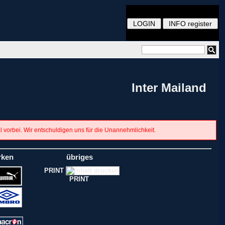
Inter Mailand
al vorbei. Wir entschuldigen uns für die Unannehmlichkeit.
rken
übriges
PRINT
PRINT