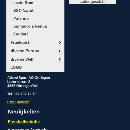
Ladengeschäft
Lazio Rom
SSC Napoli
Palermo
Sampdoria Genua
Cagliari
Frankreich
diverse Europa
diverse Welt
LOGO
Albani Sport AG Oftringen
Luzernerstr. 2
4665 Oftringen/AG
Tel. 062 797 12 70
EMail senden
Neuigkeiten
Fussballschuhe