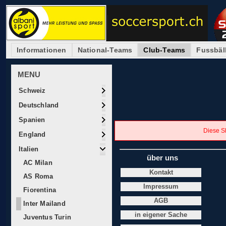
Informationen
National-Teams
Club-Teams
Fussbäl
MENU
Schweiz
Deutschland
Spanien
Diese Sh
England
Italien
über uns
AC Milan
Kontakt
AS Roma
Impressum
Fiorentina
AGB
Inter Mailand
in eigener Sache
Juventus Turin