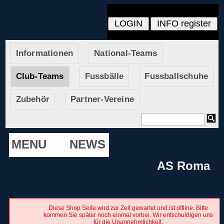
Informationen
National-Teams
Club-Teams
Fussbälle
Fussballschuhe
Zubehör
Partner-Vereine
MENU
NEWS
AS Roma
Diese Shop Seite wird zur Zeit gewartet und ist offline. Bitte
kommen Sie später noch einmal vorbei. Wir entschuldigen uns
für die Unannehmlichkeit.