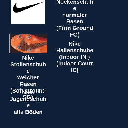
Nockenschuh
e
normaler
Rasen
(Firm Ground
FG)
Nike
Hallenschuhe
(Indoor IN )
Nike
(Indoor Court
Stollenschuh
IC)
e
weicher
Rasen
(Soft Ground
Nike
SG)
Jugendschuh
e
alle Böden