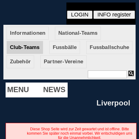
Informationen
National-Teams
Club-Teams
Fussbälle
Fussballschuhe
Zubehör
Partner-Vereine
MENU
NEWS
Liverpool
Diese Shop Seite wird zur Zeit gewartet und ist offline. Bitte
kommen Sie später noch einmal vorbei. Wir entschuldigen uns
für die Unannehmlichkeit.