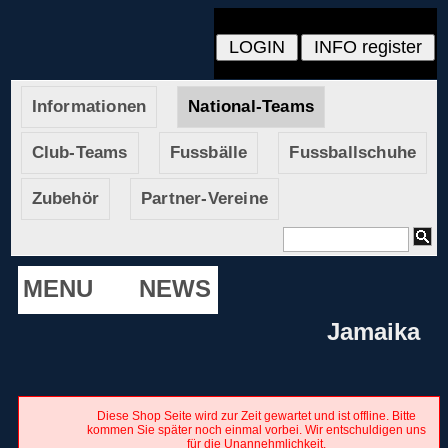
Informationen
National-Teams
Club-Teams
Fussbälle
Fussballschuhe
Zubehör
Partner-Vereine
MENU
NEWS
Jamaika
Diese Shop Seite wird zur Zeit gewartet und ist offline. Bitte
kommen Sie später noch einmal vorbei. Wir entschuldigen uns
für die Unannehmlichkeit.