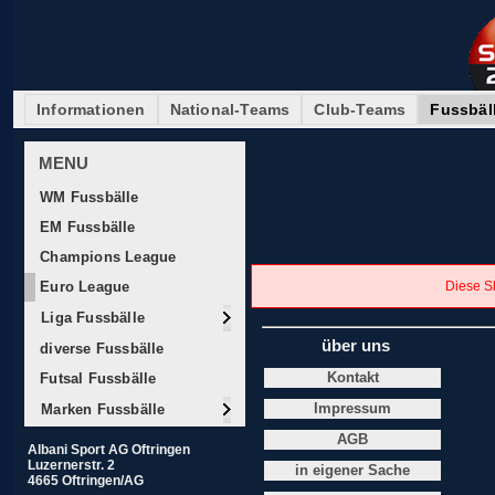
Informationen
National-Teams
Club-Teams
Fussbäl
MENU
WM Fussbälle
EM Fussbälle
Champions League
Euro League
Diese Sh
Liga Fussbälle
über uns
diverse Fussbälle
Futsal Fussbälle
Kontakt
Marken Fussbälle
Impressum
AGB
Albani Sport AG Oftringen
Luzernerstr. 2
in eigener Sache
4665 Oftringen/AG