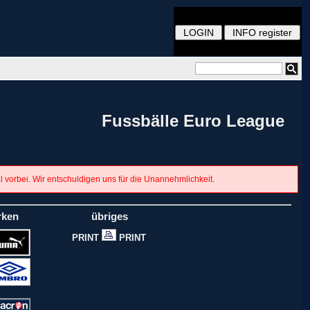
Fussbälle Euro League
al vorbei. Wir entschuldigen uns für die Unannehmlichkeit.
rken
übriges
PRINT
PRINT