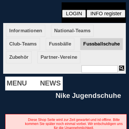
Informationen
National-Teams
Club-Teams
Fussbälle
Fussballschuhe
Zubehör
Partner-Vereine
MENU
NEWS
Nike Jugendschuhe
Diese Shop Seite wird zur Zeit gewartet und ist offline. Bitte
kommen Sie später noch einmal vorbei. Wir entschuldigen uns
für die Unannehmlichkeit.