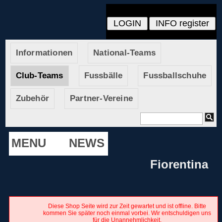
Informationen
National-Teams
Club-Teams
Fussbälle
Fussballschuhe
Zubehör
Partner-Vereine
MENU
NEWS
Fiorentina
Diese Shop Seite wird zur Zeit gewartet und ist offline. Bitte
kommen Sie später noch einmal vorbei. Wir entschuldigen uns
für die Unannehmlichkeit.