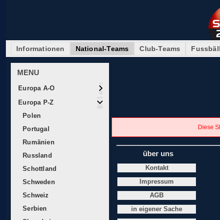
Informationen
National-Teams
Club-Teams
Fussbäl
MENU
Europa A-O
Europa P-Z
Polen
Diese Sh
Portugal
Rumänien
über uns
Russland
Kontakt
Schottland
Schweden
Impressum
Schweiz
AGB
Serbien
in eigener Sache