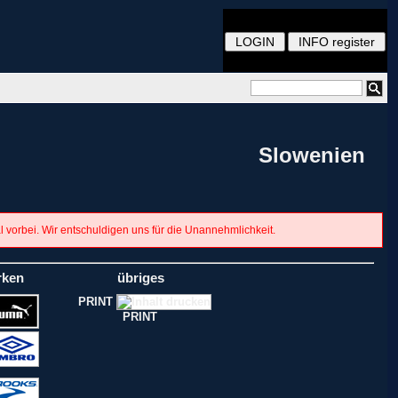
Slowenien
al vorbei. Wir entschuldigen uns für die Unannehmlichkeit.
rken
übriges
PRINT
PRINT