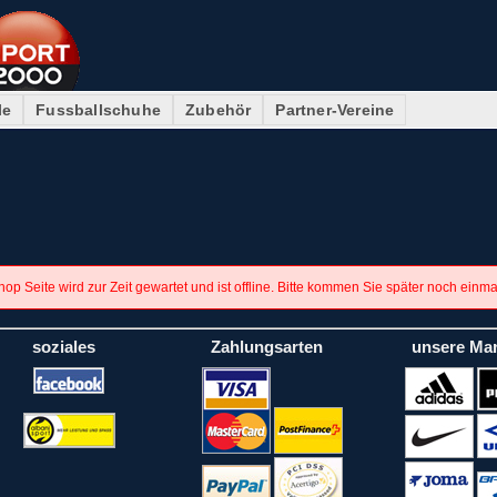
le
Fussballschuhe
Zubehör
Partner-Vereine
op Seite wird zur Zeit gewartet und ist offline. Bitte kommen Sie später noch einm
soziales
Zahlungsarten
unsere Ma