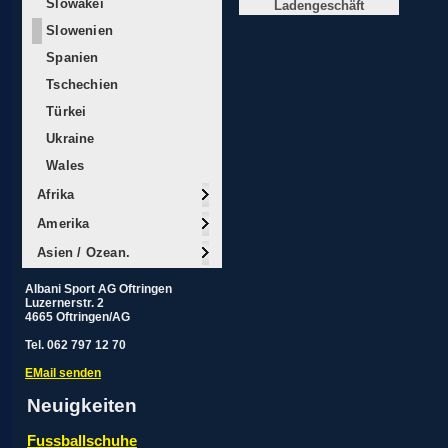
Slowakei
Ladengeschäft
Slowenien
Spanien
Tschechien
Türkei
Ukraine
Wales
Afrika
Amerika
Asien / Ozean.
Albani Sport AG Oftringen
Luzernerstr. 2
4665 Oftringen/AG
Tel. 062 797 12 70
EMail senden
Neuigkeiten
Fussballschuhe