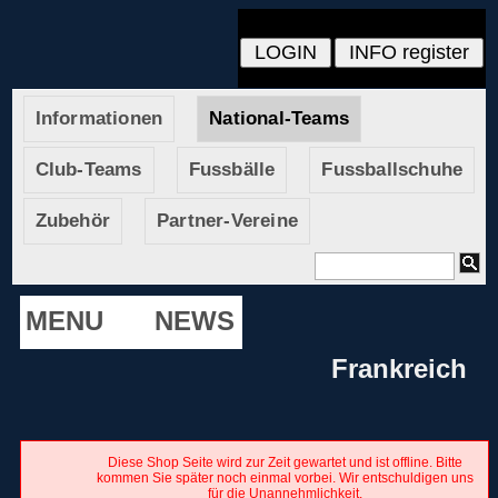
Informationen
National-Teams
Club-Teams
Fussbälle
Fussballschuhe
Zubehör
Partner-Vereine
MENU
NEWS
Frankreich
Diese Shop Seite wird zur Zeit gewartet und ist offline. Bitte
kommen Sie später noch einmal vorbei. Wir entschuldigen uns
für die Unannehmlichkeit.