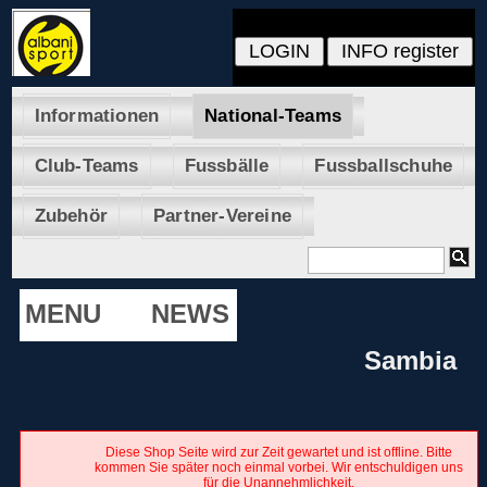
Informationen
National-Teams
Club-Teams
Fussbälle
Fussballschuhe
Zubehör
Partner-Vereine
MENU
NEWS
Sambia
Diese Shop Seite wird zur Zeit gewartet und ist offline. Bitte
kommen Sie später noch einmal vorbei. Wir entschuldigen uns
für die Unannehmlichkeit.