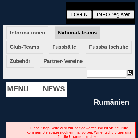
Informationen
National-Teams
Club-Teams
Fussbälle
Fussballschuhe
Zubehör
Partner-Vereine
MENU
NEWS
Rumänien
Diese Shop Seite wird zur Zeit gewartet und ist offline. Bitte
kommen Sie später noch einmal vorbei. Wir entschuldigen uns
für die Unannehmlichkeit.