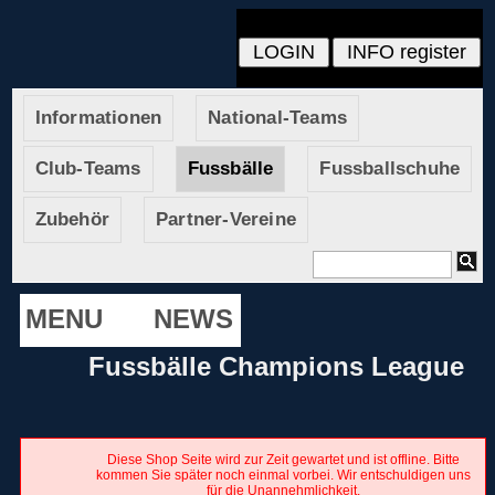
Informationen
National-Teams
Club-Teams
Fussbälle
Fussballschuhe
Zubehör
Partner-Vereine
MENU
NEWS
Fussbälle Champions League
Diese Shop Seite wird zur Zeit gewartet und ist offline. Bitte
kommen Sie später noch einmal vorbei. Wir entschuldigen uns
für die Unannehmlichkeit.