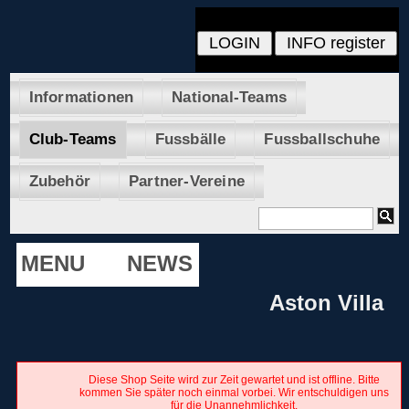
Informationen
National-Teams
Club-Teams
Fussbälle
Fussballschuhe
Zubehör
Partner-Vereine
MENU
NEWS
Aston Villa
Diese Shop Seite wird zur Zeit gewartet und ist offline. Bitte
kommen Sie später noch einmal vorbei. Wir entschuldigen uns
für die Unannehmlichkeit.