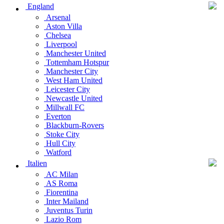
England
Arsenal
Aston Villa
Chelsea
Liverpool
Manchester United
Tottemham Hotspur
Manchester City
West Ham United
Leicester City
Newcastle United
Millwall FC
Everton
Blackburn-Rovers
Stoke City
Hull City
Watford
Italien
AC Milan
AS Roma
Fiorentina
Inter Mailand
Juventus Turin
Lazio Rom