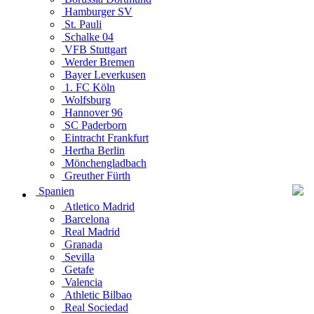
Hamburger SV
St. Pauli
Schalke 04
VFB Stuttgart
Werder Bremen
Bayer Leverkusen
1. FC Köln
Wolfsburg
Hannover 96
SC Paderborn
Eintracht Frankfurt
Hertha Berlin
Mönchengladbach
Greuther Fürth
Spanien
Atletico Madrid
Barcelona
Real Madrid
Granada
Sevilla
Getafe
Valencia
Athletic Bilbao
Real Sociedad