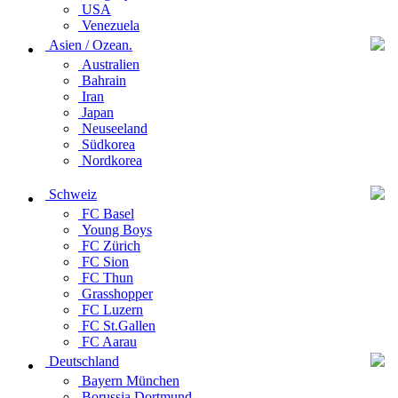
USA
Venezuela
Asien / Ozean.
Australien
Bahrain
Iran
Japan
Neuseeland
Südkorea
Nordkorea
Schweiz
FC Basel
Young Boys
FC Zürich
FC Sion
FC Thun
Grasshopper
FC Luzern
FC St.Gallen
FC Aarau
Deutschland
Bayern München
Borussia Dortmund