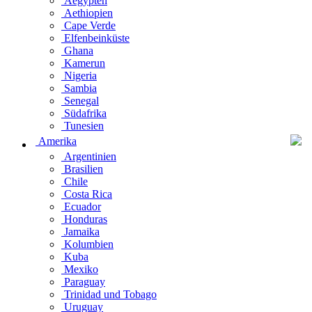
Aegypten
Aethiopien
Cape Verde
Elfenbeinküste
Ghana
Kamerun
Nigeria
Sambia
Senegal
Südafrika
Tunesien
Amerika
Argentinien
Brasilien
Chile
Costa Rica
Ecuador
Honduras
Jamaika
Kolumbien
Kuba
Mexiko
Paraguay
Trinidad und Tobago
Uruguay