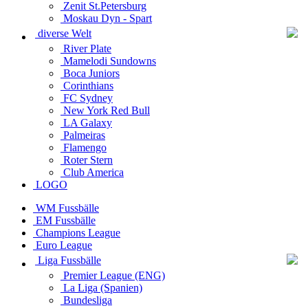
Zenit St.Petersburg
Moskau Dyn - Spart
diverse Welt
River Plate
Mamelodi Sundowns
Boca Juniors
Corinthians
FC Sydney
New York Red Bull
LA Galaxy
Palmeiras
Flamengo
Roter Stern
Club America
LOGO
WM Fussbälle
EM Fussbälle
Champions League
Euro League
Liga Fussbälle
Premier League (ENG)
La Liga (Spanien)
Bundesliga