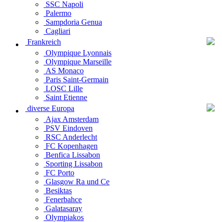
SSC Napoli
Palermo
Sampdoria Genua
Cagliari
Frankreich
Olympique Lyonnais
Olympique Marseille
AS Monaco
Paris Saint-Germain
LOSC Lille
Saint Etienne
diverse Europa
Ajax Amsterdam
PSV Eindoven
RSC Anderlecht
FC Kopenhagen
Benfica Lissabon
Sporting Lissabon
FC Porto
Glasgow Ra und Ce
Besiktas
Fenerbahce
Galatasaray
Olympiakos