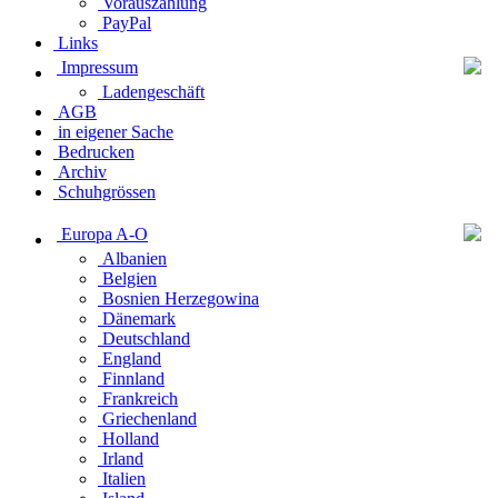
Vorauszahlung
PayPal
Links
Impressum
Ladengeschäft
AGB
in eigener Sache
Bedrucken
Archiv
Schuhgrössen
Europa A-O
Albanien
Belgien
Bosnien Herzegowina
Dänemark
Deutschland
England
Finnland
Frankreich
Griechenland
Holland
Irland
Italien