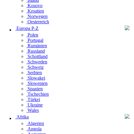
Island
Kosovo
Kroatien
Norwegen
Oesterreich
Europa P-Z
Polen
Portugal
Rumänien
Russland
Schottland
Schweden
Schweiz
Serbien
Slowakei
Slowenien
Spanien
Tschechien
Türkei
Ukraine
Wales
Afrika
Algerien
Angola